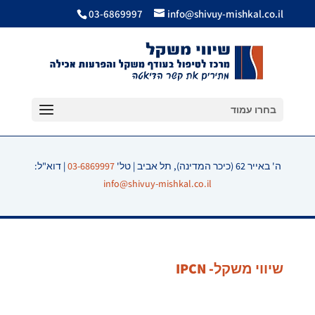
03-6869997
info@shivuy-mishkal.co.il
בחרו עמוד
ה' באייר 62 (כיכר המדינה), תל אביב | טל'
03-6869997
| דוא"ל:
info@shivuy-mishkal.co.il
שיווי משקל- IPCN