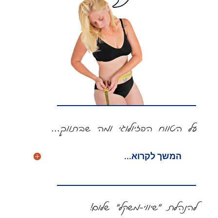
על הטווח הפזיולוגי ומה שבתווך
…
המשך לקרוא...
להנהלת "שיווי-משקל" שלום!