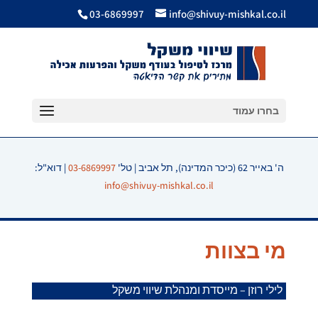
03-6869997
info@shivuy-mishkal.co.il
בחרו עמוד
ה' באייר 62 (כיכר המדינה), תל אביב | טל'
03-6869997
| דוא"ל:
info@shivuy-mishkal.co.il
מי בצוות
לילי רוזן – מייסדת ומנהלת שיווי משקל