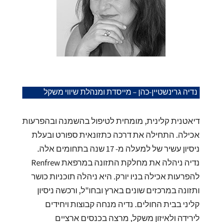
נדיה גרינשטיין-כהן – מייסדת ומנהלת שיווי משקל
דיאטנית קלינית, מומחית לטיפול בהשמנה ובהפרעות
אכילה. התחילה את דרכה כתזונאית ספורט ובעלת
ניסיון עשיר של למעלה מ- 17 שנה בתחומים אלה.
נדיה ניהלה את מחלקת התזונה במרפאת Renfrew
להפרעות אכילה בניו יורק. היא ניהלה תוכניות כושר
ותזונה במרכזים שונים בארץ ובחו"ל, ורכשה ניסיון
קליני בבית החולים. נדיה מנחה קבוצות ויחידים
לירידה ולאיזון משקל, מרצה בכנסים ארציים